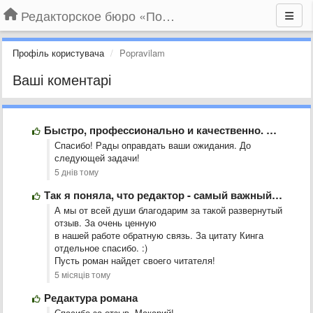
Редакторское бюро «По правилам»
Профіль користувача
Popravilam
Ваші коментарі
Быстро, профессионально и качественно. Я очень доволен результатом. Обязательно буду …
Спасибо! Рады оправдать ваши ожидания. До
следующей задачи!
5 днів тому
Так я поняла, что редактор - самый важный человек в …
А мы от всей души благодарим за такой развернутый
отзыв. За очень ценную
в нашей работе обратную связь. За цитату Кинга
отдельное спасибо. :)
Пусть роман найдет своего читателя!
5 місяців тому
Редактура романа
Спасибо за отзыв, Макарий!