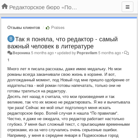
Редакторское бюро «По правилам»
Отзывы клиентов
Praises
Так я поняла, что редактор - самый
важный человек в литературе
Вероника
5 months ago
•
updated by
Popravilam
5 months ago
•
1
Много лет я писала рассказы, даже имею медальку. Но мои
романы всегда заканчивали свою жизнь в корзине. И вот,
долгожданный момент, под Новый год мне пришло одобрение от
издательства - мой роман готовы напечатать, только они не
готовы тратиться на редактуру.
Десять лет назад я считала, что мои произведения и так
великие, так что их можно не редактировать. Я же и вычитывала
три раза! Сейчас же мой опыт подтолкнул меня искать
редакторское бюро. Волей случая я нашла "По правилам".
Честно, я даже не ожидала, что редактор работает настолько
глубоко. У меня был сложный текст, с прыгающими временными
отрезками, из-за чего случались очень серьезные ошибки.
Например, у меня в середине января в Подмосковье город