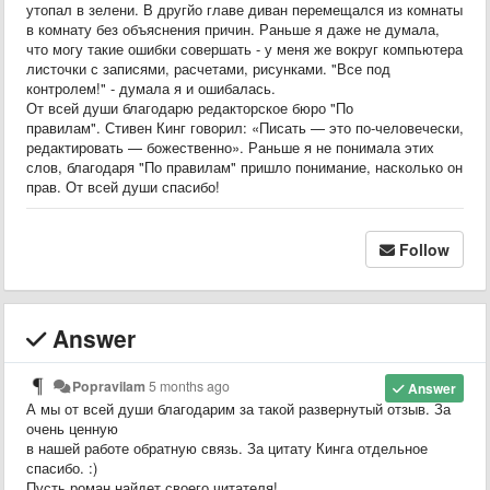
утопал в зелени. В другйо главе диван перемещался из комнаты
в комнату без объяснения причин. Раньше я даже не думала,
что могу такие ошибки совершать - у меня же вокруг компьютера
листочки с записями, расчетами, рисунками. "Все под
контролем!" - думала я и ошибалась.
От всей души благодарю редакторское бюро "По
правилам". Стивен Кинг говорил: «Писать — это по-человечески,
редактировать — божественно». Раньше я не понимала этих
слов, благодаря "По правилам" пришло понимание, насколько он
прав. От всей души спасибо!
Follow
Answer
Popravilam
5 months ago
Answer
А мы от всей души благодарим за такой развернутый отзыв. За
очень ценную
в нашей работе обратную связь. За цитату Кинга отдельное
спасибо. :)
Пусть роман найдет своего читателя!