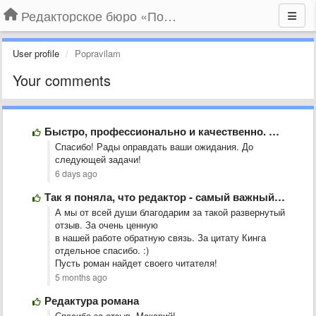
Редакторское бюро «По правилам»
User profile
Popravilam
Your comments
Быстро, профессионально и качественно. Я очень доволен результатом. Обязательно буду …
Спасибо! Рады оправдать ваши ожидания. До
следующей задачи!
6 days ago
Так я поняла, что редактор - самый важный человек в …
А мы от всей души благодарим за такой развернутый
отзыв. За очень ценную
в нашей работе обратную связь. За цитату Кинга
отдельное спасибо. :)
Пусть роман найдет своего читателя!
5 months ago
Редактура романа
Спасибо за отзыв, Макарий!