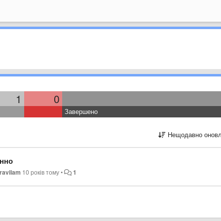
1
0
Завершено
Нещодавно оновл
енно
ravilam
10 років тому
•
1