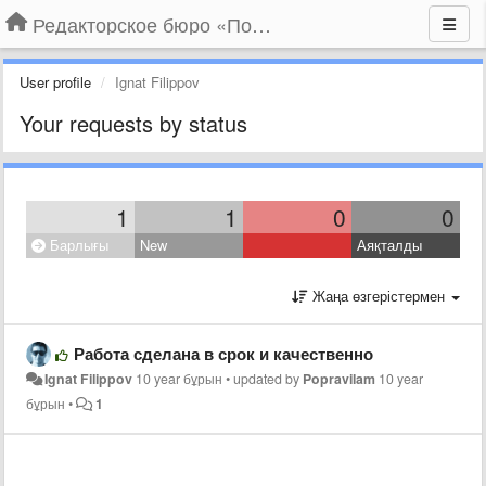
Редакторское бюро «По правилам»
User profile
Ignat Filippov
Your requests by status
1
1
0
0
Барлығы
New
Аяқталды
Жаңа өзгерістермен
Работа сделана в срок и качественно
Ignat Filippov
10 year бұрын
•
updated by
Popravilam
10 year
бұрын
•
1