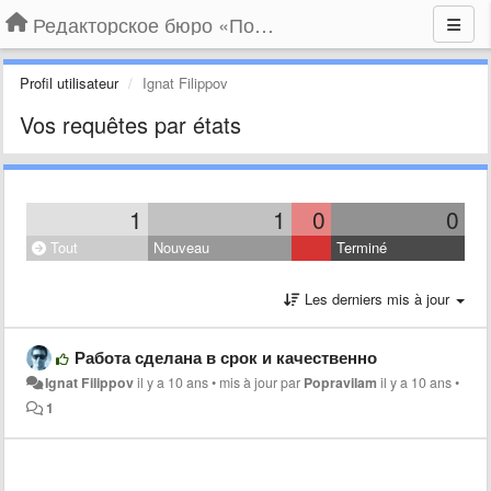
Редакторское бюро «По правилам»
Profil utilisateur
Ignat Filippov
Vos requêtes par états
1
1
0
0
Tout
Nouveau
Terminé
Les derniers mis à jour
Работа сделана в срок и качественно
Ignat Filippov
il y a 10 ans
•
mis à jour par
Popravilam
il y a 10 ans
•
1