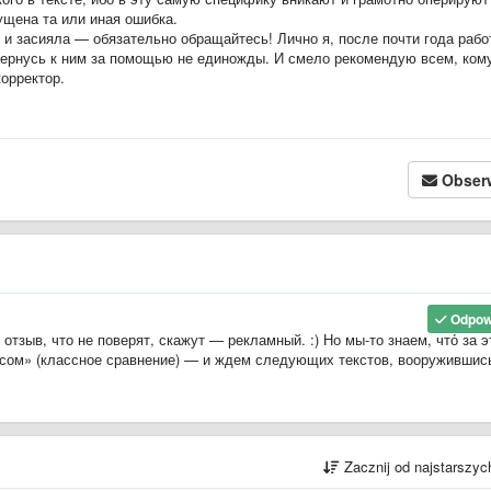
ущена та или иная ошибка.
 и засияла — обязательно обращайтесь! Лично я, после почти года рабо
вернусь к ним за помощью не единожды. И смело рекомендую всем, ком
орректор.
Obser
Odpow
отзыв, что не поверят, скажут
—
рекламный. :) Но мы-то знаем, что́ за 
ом» (классное сравнение)
—
и ждем следующих текстов, вооружившис
Zacznij od najstarszy