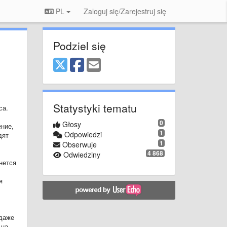
PL
Zaloguj się/Zarejestruj się
Podziel się
Statystyki tematu
са.
0
Głosy
ние,
1
Odpowiedzi
дят
1
Obserwuje
4 868
Odwiedziny
нется
я
 даже
 на