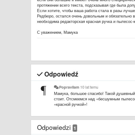
протяжении всего текста, подсказывая где была доп
Если хотите, чтобы ваша работа стала в разы лучше
Редбюро, остался очень довольным и обязательно 
необходима редакторская красная ручка и пылесос-к
С уважением, Мамука
Odpowiedź
Popravilam
10 lat temu
Мамука, большое спасибо! Такой душевный 
стоит.
Отсмеемся над
«
бесшумным пылесос
«
красной ручкой»!
Odpowiedzi
1