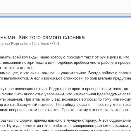
ными. Как того самого слоника
e przez
Popravilam
10 lat temu
•
1
оты всей команды, через которую проходит текст от рук в руки и, что
к, внезапной потери текста или подобных проблем чисто рабочего процес
 так, как и должно.
нимающее, а что очень важное — уважительное. Всегда войдут в положе
го выполняются. А если возникают сложности, то обязательно предупре
 тут вне всяческих похвал. Редактор не просто проверяет сам текст, но
му можно быть абсолютно уверенным, что изначальная идея/задумка оста
нты решения. При этом если у вас возникают вопросы по тому или иному
ор же как бесшумный пылесос. Не в обиду сказано — просто у меня така
каких вопросов потом не остаётся. Просто потому что они окончательно
а разных по форме, причём намного в лучшую сторону. А вот содержание
ено. Ну и да, коллектив готов работать с совершенно разными заказами,
го в тексте, ибо в эту самую специфику вникают и грамотно оперируют