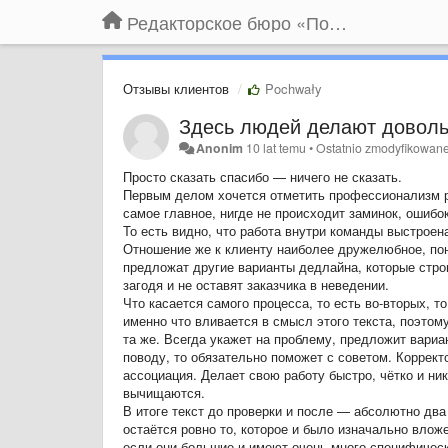
Редакторское бюро «По правилам»
Отзывы клиентов
Pochwały
Здесь людей делают доволь
Anonim
10 lat temu
•
Ostatnio zmodyfikowan
Просто сказать спасибо — ничего не сказать.
Первым делом хочется отметить профессионализм раб
самое главное, нигде не происходит заминок, ошибо
То есть видно, что работа внутри команды выстроена
Отношение же к клиенту наиболее дружелюбное, по
предложат другие варианты дедлайна, которые стро
загодя и не оставят заказчика в неведении.
Что касается самого процесса, то есть во-вторых, то
именно что вливается в смысл этого текста, поэто
та же. Всегда укажет на проблему, предложит вариа
поводу, то обязательно поможет с советом. Коррект
ассоциация. Делает свою работу быстро, чётко и ни
вычищаются.
В итоге текст до проверки и после — абсолютно дв
остаётся ровно то, которое и было изначально влож
если они большие и имеют очень много специфическо