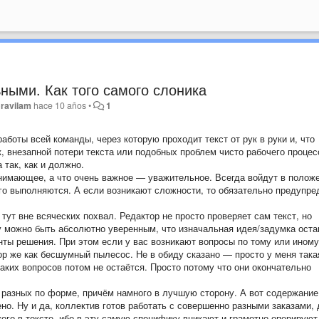
ными. Как того самого слоника
ravilam
hace 10 años
•
1
оты всей команды, через которую проходит текст от рук в руки и, что
к, внезапной потери текста или подобных проблем чисто рабочего процес
 так, как и должно.
нимающее, а что очень важное — уважительное. Всегда войдут в положе
го выполняются. А если возникают сложности, то обязательно предупре
 тут вне всяческих похвал. Редактор не просто проверяет сам текст, но
му можно быть абсолютно уверенным, что изначальная идея/задумка оста
нты решения. При этом если у вас возникают вопросы по тому или иному
ор же как бесшумный пылесос. Не в обиду сказано — просто у меня така
каких вопросов потом не остаётся. Просто потому что они окончательно
а разных по форме, причём намного в лучшую сторону. А вот содержание
ено. Ну и да, коллектив готов работать с совершенно разными заказами,
го в тексте, ибо в эту самую специфику вникают и грамотно оперируют