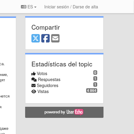
ES
Iniciar sesión / Darse de alta
Compartir
Estadísticas del topic
са.
0
Votos
ние,
1
Respuestas
дят
1
Seguidores
4 864
Vistas
нется
я
 даже
 на