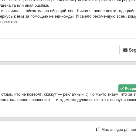
ущена та или иная ошибка.
 и засияла — обязательно обращайтесь! Лично я, после почти года рабо
вернусь к ним за помощью не единожды. И смело рекомендую всем, ком
орректор.
Seg
Respu
отзыв, что не поверят, скажут
—
рекламный. :) Но мы-то знаем, что́ за 
ом» (классное сравнение)
—
и ждем следующих текстов, вооружившис
Más antiguo prime