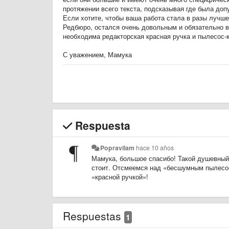
протяжении всего текста, подсказывая где была доп
Если хотите, чтобы ваша работа стала в разы лучше
Редбюро, остался очень довольным и обязательно 
необходима редакторская красная ручка и пылесос-к
С уважением, Мамука
Respuesta
Popravilam
hace 10 años
Мамука, большое спасибо! Такой душевный 
стоит.
Отсмеемся над
«
бесшумным пылесос
«
красной ручкой»!
Respuestas
1