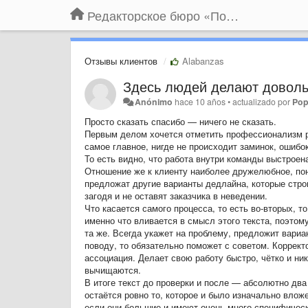
Редакторское бюро «По правилам»
Отзывы клиентов
Alabanzas
Здесь людей делают доволь
Anónimo
hace 10 años
•
actualizado por
Pop
Просто сказать спасибо — ничего не сказать.
Первым делом хочется отметить профессионализм раб
самое главное, нигде не происходит заминок, ошибо
То есть видно, что работа внутри команды выстроена
Отношение же к клиенту наиболее дружелюбное, по
предложат другие варианты дедлайна, которые стро
загодя и не оставят заказчика в неведении.
Что касается самого процесса, то есть во-вторых, то
именно что вливается в смысл этого текста, поэто
та же. Всегда укажет на проблему, предложит вариа
поводу, то обязательно поможет с советом. Коррект
ассоциация. Делает свою работу быстро, чётко и ни
вычищаются.
В итоге текст до проверки и после — абсолютно дв
остаётся ровно то, которое и было изначально влож
если они большие и имеют очень много специфическо