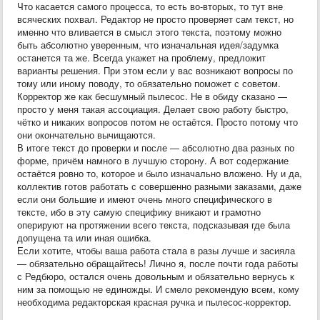
Что касается самого процесса, то есть во-вторых, то тут вне
всяческих похвал. Редактор не просто проверяет сам текст, но
именно что вливается в смысл этого текста, поэтому можно
быть абсолютно уверенным, что изначальная идея/задумка
останется та же. Всегда укажет на проблему, предложит
варианты решения. При этом если у вас возникают вопросы по
тому или иному поводу, то обязательно поможет с советом.
Корректор же как бесшумный пылесос. Не в обиду сказано —
просто у меня такая ассоциация. Делает свою работу быстро,
чётко и никаких вопросов потом не остаётся. Просто потому что
они окончательно вычищаются.
В итоге текст до проверки и после — абсолютно два разных по
форме, причём намного в лучшую сторону. А вот содержание
остаётся ровно то, которое и было изначально вложено. Ну и да,
коллектив готов работать с совершенно разными заказами, даже
если они большие и имеют очень много специфического в
тексте, ибо в эту самую специфику вникают и грамотно
оперируют на протяжении всего текста, подсказывая где была
допущена та или иная ошибка.
Если хотите, чтобы ваша работа стала в разы лучше и засияла
— обязательно обращайтесь! Лично я, после почти года работы
с Редбюро, остался очень довольным и обязательно вернусь к
ним за помощью не единожды. И смело рекомендую всем, кому
необходима редакторская красная ручка и пылесос-корректор.