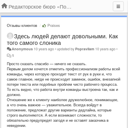
Редакторское бюро «По правилам»
Отзывы клиентов
Praises
Здесь людей делают довольными. Как
того самого слоника
Anonymous
10 years ago
•
updated by
Popravilam
10 years ago
•
1
Просто сказать спасибо — ничего не сказать.
Первым делом хочется отметить профессионализм работы всей
команды, через которую проходит текст от рук в руки и, что
самое главное, нигде не происходит заминок, ошибок, внезапной
потери текста или подобных проблем чисто рабочего процесса.
То есть видно, что работа внутри команды выстроена так, как и
должно.
Отношение же к клиенту наиболее дружелюбное, понимающее,
а что очень важное — уважительное. Всегда войдут в
положение, предложат другие варианты дедлайна, которые
строго выполняются. А если возникают сложности, то
обязательно предупредят загодя и не оставят заказчика в
неведении.