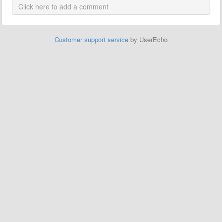
Customer support service
by UserEcho