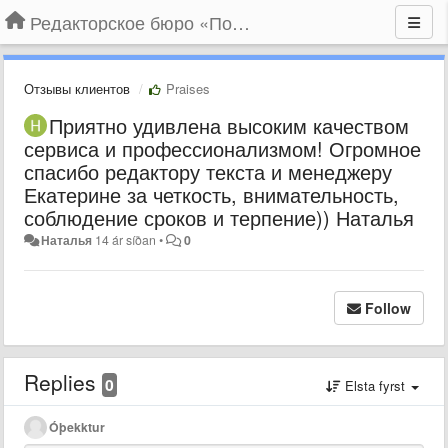
Редакторское бюро «По правилам»
Отзывы клиентов
Praises
Приятно удивлена высоким качеством
сервиса и профессионализмом! Огромное
спасибо редактору текста и менеджеру
Екатерине за четкость, внимательность,
соблюдение сроков и терпение)) Наталья
Наталья
14 ár síðan
•
0
Follow
Replies
0
Elsta fyrst
Óþekktur