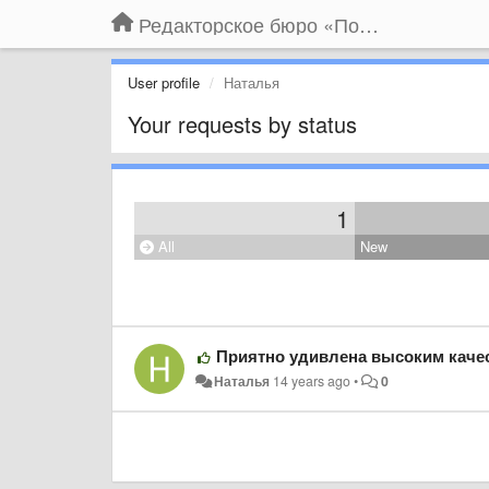
Редакторское бюро «По правилам»
User profile
Наталья
Your requests by status
1
All
New
Приятно удивлена высоким качеством сервиса и профессионализмом! О
Наталья
14 years ago
•
0