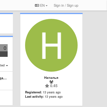
EN
Sign in / Sign up
0
ted
Наталья
алья
0.45
Registered:
13 years ago
Last activity:
13 years ago