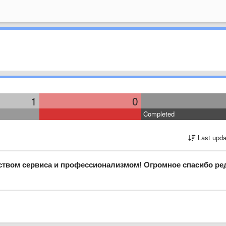
1
0
Completed
Last upda
громное спасибо редактору текста и менеджеру Екатерине за четкость, внимательность, соблюдение сроков и терпение)) Нат