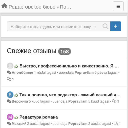
Редакторское бюро «По правилам»
Свежие отзывы
158
Быстро, профессионально и качественно. Я очень доволен результатом. Обязательно буду обращаться ещё.
Anonüümne
1 nädal tagasi
•
uuendaja
Popravilam
6 päeva tagasi
•
1
Так я поняла, что редактор - самый важный человек в литературе
Вероника
5 kuud tagasi
•
uuendaja
Popravilam
5 kuud tagasi
•
1
Редактура романа
Макарий
2 aastat tagasi
•
uuendaja
Popravilam
2 aastat tagasi
•
1