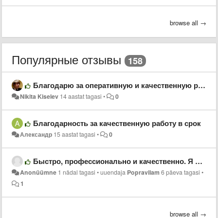
browse all →
Популярные отзывы
158
Благодарю за оперативную и качественную работу!
Nikita Kiselev
14 aastat tagasi
•
0
Благодарность за качественную работу в срок
Александр
15 aastat tagasi
•
0
Быстро, профессионально и качественно. Я очень доволен результатом. Обязательно буду обращаться ещё.
Anonüümne
1 nädal tagasi
•
uuendaja
Popravilam
6 päeva tagasi
•
1
browse all →