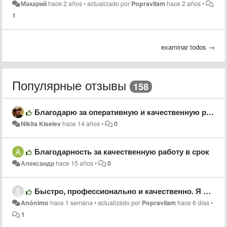
Макарий
hace 2 años
•
actualizado por
Popravilam
hace 2 años
•
1
examinar todos →
Популярные отзывы
158
Благодарю за оперативную и качественную работу!
Nikita Kiselev
hace 14 años
•
0
Благодарность за качественную работу в срок
Александр
hace 15 años
•
0
Быстро, профессионально и качественно. Я очень доволен результатом. Обязательно буду обращаться ещё.
Anónimo
hace 1 semana
•
actualizado por
Popravilam
hace 6 días
•
1