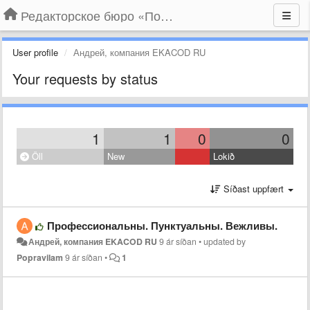
Редакторское бюро «По правилам»
User profile
Андрей, компания EKACOD RU
Your requests by status
1
1
0
0
Öll
New
Lokið
Síðast uppfært
Профессиональны. Пунктуальны. Вежливы.
Андрей, компания EKACOD RU
9 ár síðan
•
updated by
Popravilam
9 ár síðan
•
1