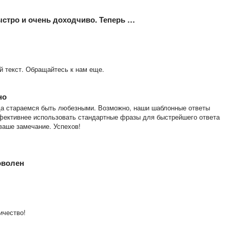
стро и очень доходчиво. Теперь …
й текст. Обращайтесь к нам еще.
но
гда стараемся быть любезными. Возможно, наши шаблонные ответы
эффективнее использовать стандартные фразы для быстрейшего ответа
ваше замечание. Успехов!
оволен
ичество!