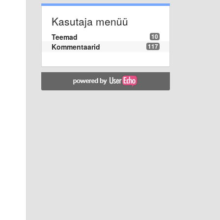
Kasutaja menüü
Teemad
10
Kommentaarid
117