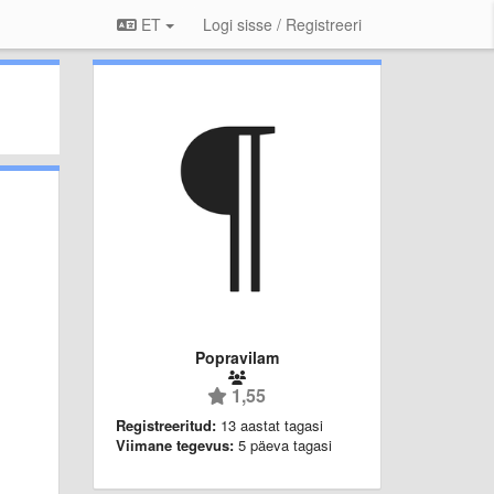
ET
Logi sisse / Registreeri
Popravilam
1,55
Registreeritud:
13 aastat tagasi
Viimane tegevus:
5 päeva tagasi