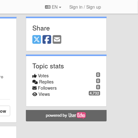
EN
Sign in / Sign up
Share
Topic stats
0
Votes
го
0
Replies
0
Followers
4,732
Views
low