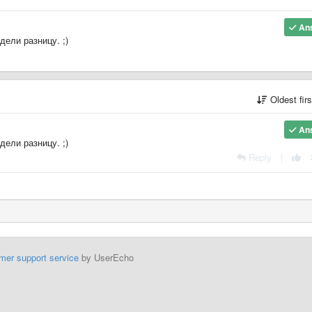
An
дели разницу. ;)
Oldest fir
An
дели разницу. ;)
Reply
|
mer support service
by UserEcho