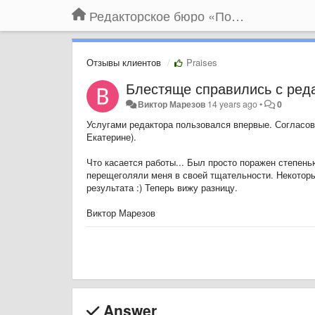
Редакторское бюро «По правилам»
Отзывы клиентов
Praises
Блестяще справились с ред
Виктор Марезов
14 years ago
•
0
​Услугами редактора пользовался впервые. Согласов
Екатерине).
Что касается работы... Был просто поражен степень
перещеголяли меня в своей тщательности. Некоторы
результата :) Теперь вижу разницу.
Виктор Марезов
Answer