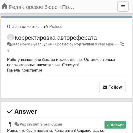
Редакторское бюро «По правилам»
Отзывы клиентов
Praises
Корректировка автореферата
Жасырын
9 year бұрын
•
updated by
Popravilam
9 year бұрын
•
1
Работу выполнили быстро и качественно. Остались только
положительные впечатления. Советую!
Гомель Константин
Follow
Answer
Popravilam
9 year бұрын
Answer
Рады, что были полезны, Константин! Справились со