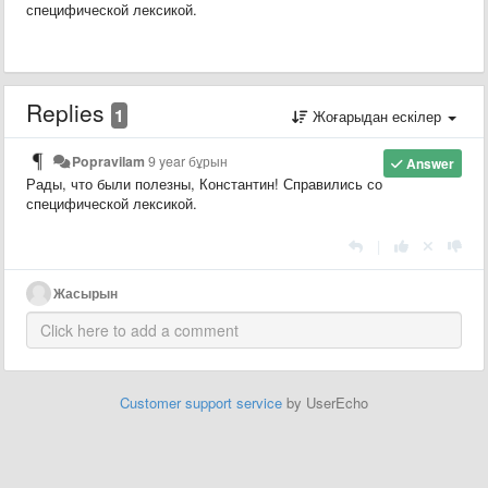
специфической лексикой.
Replies
1
Жоғарыдан ескілер
Popravilam
9 year бұрын
Answer
Рады, что были полезны, Константин! Справились со
специфической лексикой.
|
Жасырын
Customer support service
by UserEcho