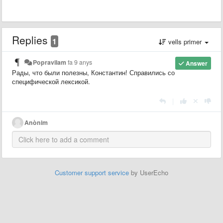
Replies
1
vells primer
Popravilam
fa 9 anys
Answer
Рады, что были полезны, Константин! Справились со
специфической лексикой.
|
Anònim
Customer support service
by UserEcho