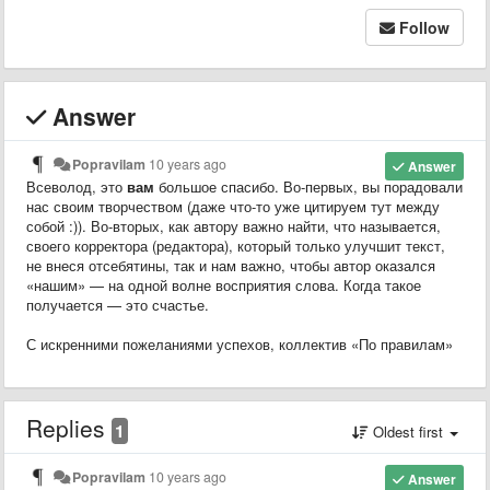
Follow
Answer
Popravilam
10 years ago
Answer
Всеволод, это
вам
большое спасибо. Во-первых, вы порадовали
нас своим творчеством (даже что-то уже цитируем тут между
собой :)). Во-вторых, как автору важно найти, что называется,
своего корректора (редактора), который только улучшит текст,
не внеся отсебятины, так и нам важно, чтобы автор оказался
«
нашим
»
—
на одной волне восприятия слова. Когда такое
получается
—
это счастье.
С искренними пожеланиями успехов, коллектив
«
По правилам
»
Replies
1
Oldest first
Popravilam
10 years ago
Answer