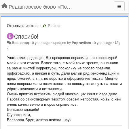
Редакторское бюро «По правилам»
Отзывы клиентов
Praises
Спасибо!
Всеволод
10 years ago
•
updated by
Popravilam
10 years ago
•
1
Уважаемая редакция! Вы прекрасно справились с корректурой
моей книги стихов. Более того, с моей точки зрения, вы вышли
за рамки чистой корректуры, поскольку не просто правили
орфографию, а вникая в суть, дали целый ряд рекомендаций и
предложений, в т..ч. по верстке и оформлению текста. Многие
ваши вопросы жали возможность по-новому взглянуть на текст и
убрать неясности и неточности.
Очень приятно встретить людей уважающих себя и свое дело.
Работа со стихотворным текстом совсем непростая, но вы с ней
очень качественно и в срок справились.
Большое спасибо!
С уважением,
Всеволод Брук, доктор психол. наук