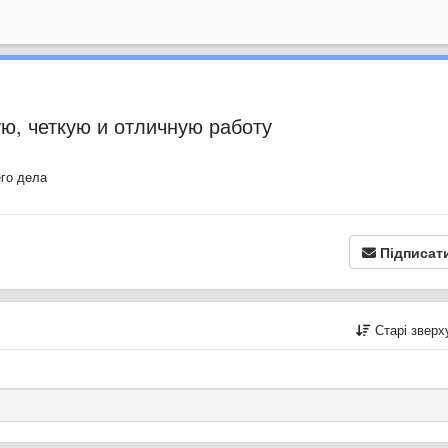
ю, четкую и отличную работу
го дела
Підписат
Старі звер