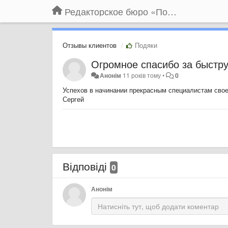
Редакторское бюро «По правилам»
Отзывы клиентов
Подяки
Огромное спасибо за быстру
Анонім
11 років тому
•
0
Успехов в начинании прекрасным специалистам свое
Сергей
Відповіді
0
Анонім