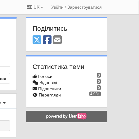
UK
Увійти / Зареєструватися
Поділитись
Статистика теми
0
Голоси
ися
0
Відповіді
0
Підписники
4 931
Перегляди
ху