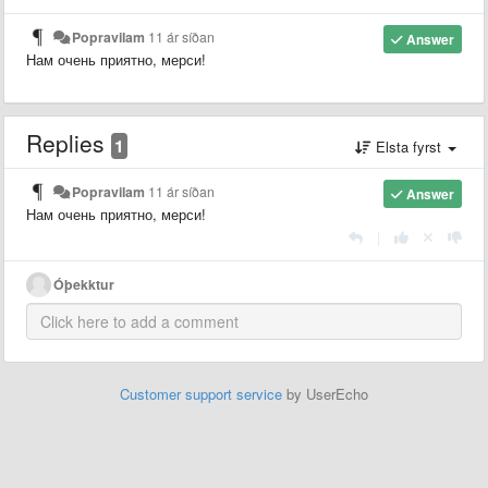
Popravilam
11 ár síðan
Answer
Нам очень приятно, мерси!
Replies
1
Elsta fyrst
Popravilam
11 ár síðan
Answer
Нам очень приятно, мерси!
|
Óþekktur
Customer support service
by UserEcho