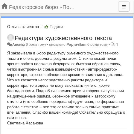
Редакторское бюро «По правилам»
Отзывы клиентов
Подяки
Редактура художественного текста
Анонім
6 років тому
•
оновлено
Popravilam
6 років тому
•
1
Я заказывала в бюро редактуру объемного художественного
текста и очень довольна результатом. С технической точки
зрения работа налажена безупречно: быстрая обратная связь,
четко выстроенная схема взаимодействия «автор-редактор-
корректор», строгое соблюдение сроков и внимание к деталям.
Что же касается непосредственно работы редактора и
корректора, то и здесь не могу высказать ничего, кроме
благодарности. Подробные комментарии и корректные указания
на допущенные ошибки, бережное отношение к авторскому
стилю и (что особенно порадовало) вдумчивая, не формальная
работа с текстом – все это оставило только самые приятные
впечатления. Спасибо вашей команде! Обязательно обращусь к
вам снова.
Светлана Хасанова