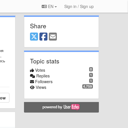
EN
Sign in / Sign up
Share
ия
,
Topic stats
есь
0
Votes
1
Replies
1
Followers
4,759
Views
low