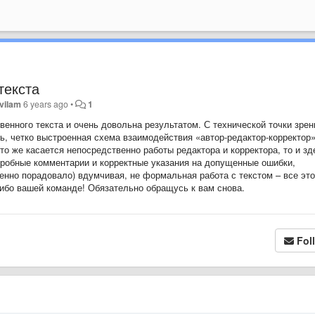
текста
vilam
6 years ago
•
1
енного текста и очень довольна результатом. С технической точки зрен
ь, четко выстроенная схема взаимодействия «автор-редактор-корректор»
то же касается непосредственно работы редактора и корректора, то и зд
одробные комментарии и корректные указания на допущенные ошибки,
енно порадовало) вдумчивая, не формальная работа с текстом – все это
ибо вашей команде! Обязательно обращусь к вам снова.
Fol