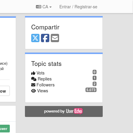
CA
Entrar / Registrar-se
Compartir
Topic stats
исе)
ой
0
Vots
1
Replies
2
Followers
5.073
Views
low
swer