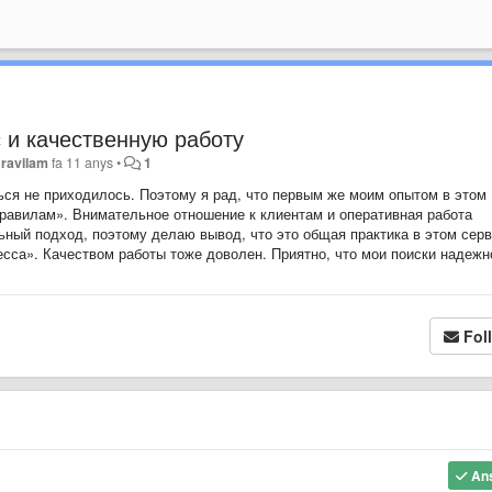
 и качественную работу
ravilam
fa 11 anys
•
1
ься не приходилось. Поэтому я рад, что первым же моим опытом в этом
равилам». Внимательное отношение к клиентам и оперативная работа
ьный подход, поэтому делаю вывод, что это общая практика в этом серв
есса». Качеством работы тоже доволен. Приятно, что мои поиски надежн
Fol
An