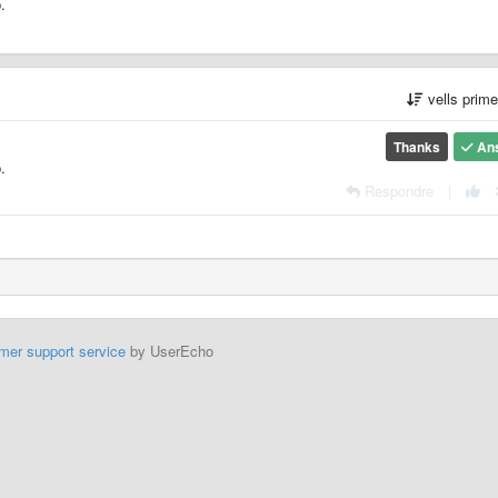
о.
vells prim
Thanks
An
о.
Respondre
|
mer support service
by UserEcho