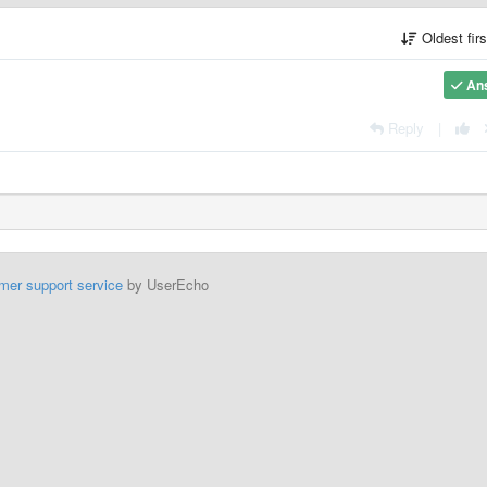
Oldest fir
An
Reply
|
mer support service
by UserEcho