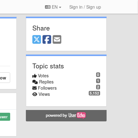
EN
Sign in / Sign up
Share
Topic stats
0
Votes
low
1
Replies
2
Followers
5,152
Views
swer