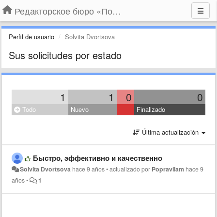
Редакторское бюро «По правилам»
Perfil de usuario
Solvita Dvortsova
Sus solicitudes por estado
1
1
0
0
Todo
Nuevo
Finalizado
Última actualización
Быстро, эффективно и качественно
Solvita Dvortsova
hace 9 años
•
actualizado por
Popravilam
hace 9
años
•
1