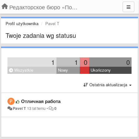
Редакторское бюро «По правилам»
Profil użytkownika
Pavel T
Twoje zadania wg statusu
1
1
0
0
Wszystkie
Nowy
Ukończony
Ostatnia aktualizacja
Отличная работа
Pavel T
13 lat temu
•
0