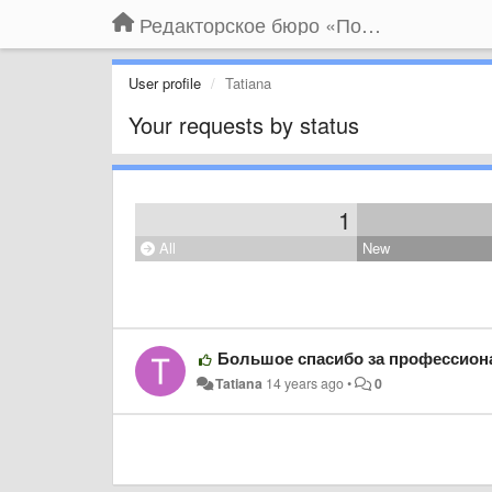
Редакторское бюро «По правилам»
User profile
Tatiana
Your requests by status
1
All
New
Большое спасибо за профессион
Tatiana
14 years ago
•
0