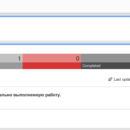
1
0
Completed
Last upda
ально выполненную работу.