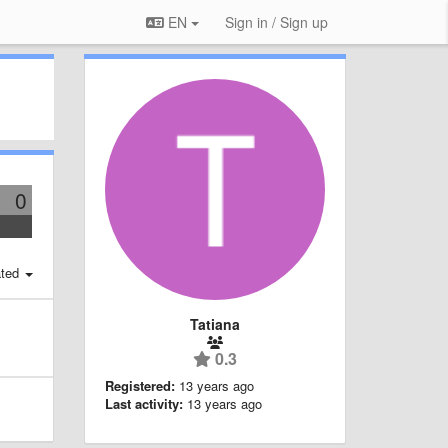
EN
Sign in / Sign up
0
ted
Tatiana
0.3
Registered:
13 years ago
Last activity:
13 years ago