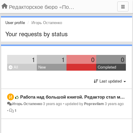
Редакторское бюро «По правилам»
User profile
Игорь Остапенко
Your requests by status
1
1
0
0
All
New
Completed
Last updated
Работа над большой книгой. Редактор стал моим полноценным соавтором
Игорь Остапенко
3 years ago
•
updated by
Popravilam
3 years ago
•
1