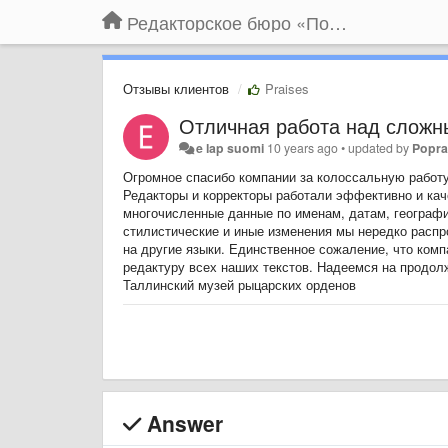
Редакторское бюро «По правилам»
Отзывы клиентов
Praises
Отличная работа над сложн
e lap suomi
10 years ago
•
updated by
Popra
Огромное спасибо компании за колоссальную работу
Редакторы и корректоры работали эффективно и ка
многочисленные данные по именам, датам, географ
стилистические и иные изменения мы нередко распро
на другие языки. Единственное сожаление, что комп
редактуру всех наших текстов. Надеемся на продол
Таллинский музей рыцарских орденов
Answer