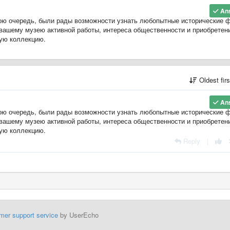
An
вою очередь, были рады возможности узнать любопытные исторические 
 вашему музею активной работы, интереса общественности и
приобретен
тую коллекцию
.
Oldest fir
An
вою очередь, были рады возможности узнать любопытные исторические 
 вашему музею активной работы, интереса общественности и
приобретен
тую коллекцию
.
Reply
|
mer support service
by UserEcho