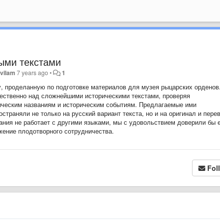
ыми текстами
vilam
7 years ago
•
1
, проделанную по подготовке материалов для музея рыцарских орденов
чественно над сложнейшими историческими текстами, проверяя
ическим названиям и историческим событиям. Предлагаемые ими
страняли не только на русский вариант текста, но и на оригинал и пере
ания не работает с другими языками, мы с удовольствием доверили бы 
жение плодотворного сотрудничества.
Fol