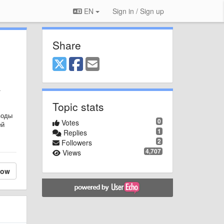
EN
Sign in / Sign up
Share
.
Topic stats
воды
0
Votes
ей
1
Replies
2
Followers
4,707
Views
low