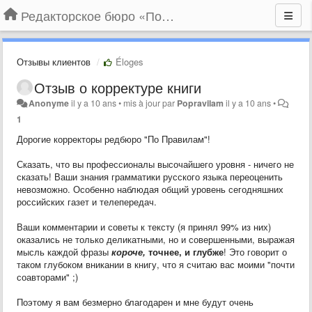
Редакторское бюро «По правилам»
Отзывы клиентов
Éloges
Отзыв о корректуре книги
Anonyme
il y a 10 ans
•
mis à jour par
Popravilam
il y a 10 ans
•
1
Дорогие корректоры редбюро "По Правилам"!
Сказать, что вы профессионалы высочайшего уровня - ничего не
сказать! Ваши знания грамматики русского языка переоценить
невозможно. Особенно наблюдая общий уровень сегодняшних
российских газет и телепередач.
Ваши комментарии и советы к тексту (я принял 99% из них)
оказались не только деликатными, но и совершенными, выражая
мысль каждой фразы
короче,
точнее, и глубже
! Это говорит о
таком глубоком вникании в книгу, что я считаю вас моими "почти
соавторами" ;)
Поэтому я вам безмерно благодарен и мне будут очень