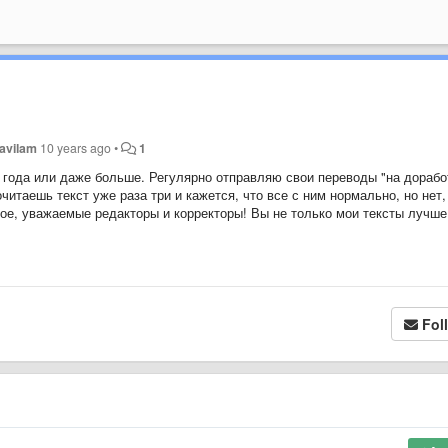
avilam
10 years ago
•
1
года или даже больше. Регулярно отправляю свои переводы "на доработ
читаешь текст уже раза три и кажется, что все с ним нормально, но нет,
шое, уважаемые редакторы и корректоры! Вы не только мои тексты лучше
Fol