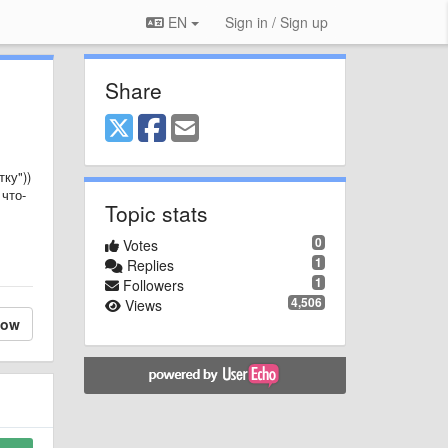
EN
Sign in / Sign up
Share
ку"))
 что-
Topic stats
0
Votes
1
Replies
1
Followers
4,506
Views
low