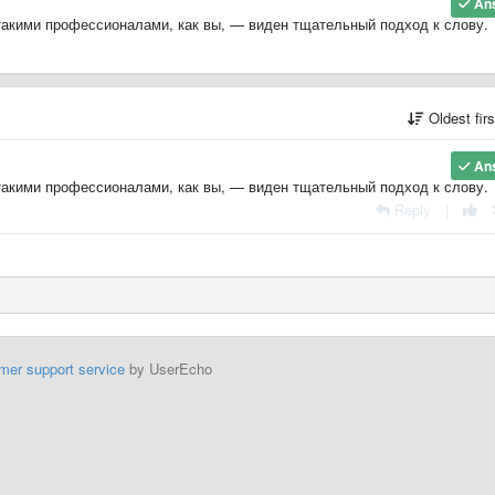
An
такими профессионалами, как вы,
—
виден тщательный подход к слову.
Oldest fir
An
такими профессионалами, как вы,
—
виден тщательный подход к слову.
Reply
|
mer support service
by UserEcho