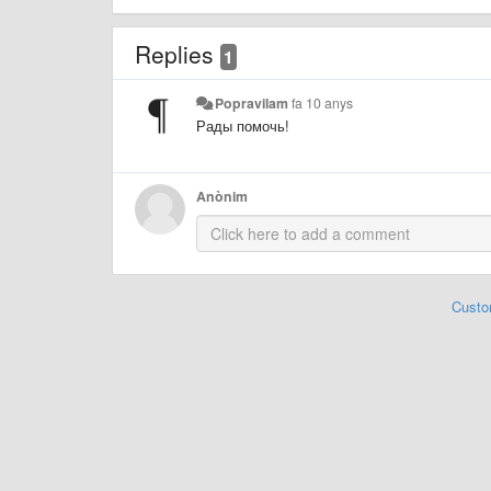
Replies
1
Popravilam
fa 10 anys
Рады помочь!
Anònim
Custo