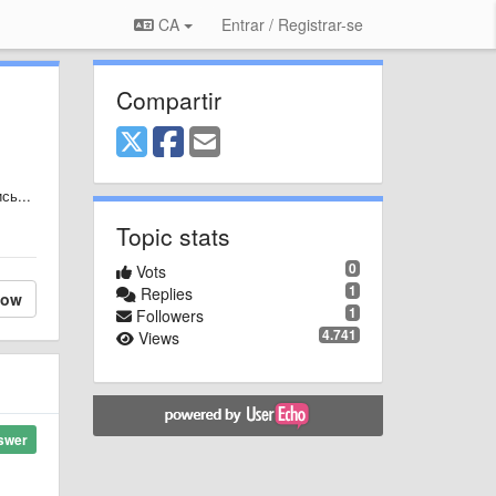
CA
Entrar / Registrar-se
Compartir
сь...
Topic stats
0
Vots
1
Replies
low
1
Followers
4.741
Views
swer