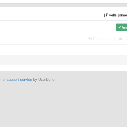
vells prim
An
Respondre
|
mer support service
by UserEcho