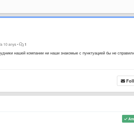
fa 10 anys
•
1
трудники нашей компании ни наши знакомые с пунктуацией бы не справили
Fol
An