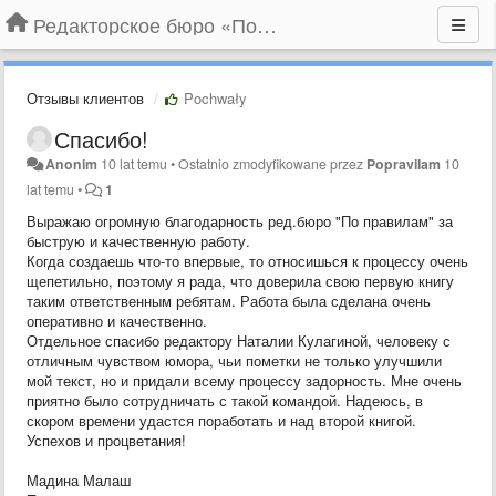
Редакторское бюро «По правилам»
Отзывы клиентов
Pochwały
Спасибо!
Anonim
10 lat temu
•
Ostatnio zmodyfikowane przez
Popravilam
10
lat temu
•
1
Выражаю огромную благодарность ред.бюро "По правилам" за
быструю и качественную работу.
Когда создаешь что-то впервые, то относишься к процессу очень
щепетильно, поэтому я рада, что доверила свою первую книгу
таким ответственным ребятам. Работа была сделана очень
оперативно и качественно.
Отдельное спасибо редактору Наталии Кулагиной, человеку с
отличным чувством юмора, чьи пометки не только улучшили
мой текст, но и придали всему процессу задорность. Мне очень
приятно было сотрудничать с такой командой. Надеюсь, в
скором времени удастся поработать и над второй книгой.
Успехов и процветания!
Мадина Малаш