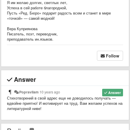
Я им желаю долгих, светлых лет,
Успеха в сей работе благородной,
Пусть «Ред. Бюро» подарит радость всем и станет в мире
«точкой» — самой модной!
Вера Куприянова
Писатель, поэт, переводчик,
преподаватель ин.языков.
Follow
Answer
Popravilam
10 years ago
Answer
Стихотворений в свой адрес еще не доводилось получать
—
вдвойне приятно!
И мотивирует на труд. Вам желаем успехов
на
литературной ниве
!