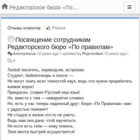
Редакторское бюро «По правилам»
Отзывы клиентов
Praises
Посвящение сотрудникам
Редакторского бюро «По правилам»
Anonymous
10 years ago
•
updated by
Popravilam
10 years ago
•
1
Любой писатель, переводчик, астроном;
Студент, библиотекарь и геолог —
Не могут знать всех тонкостей наук, ведь это нужно проработать
книжек ворох!
Прекрасен, славен Русский наш язык!
Но, вместе с тем — невероятно сложен.
Но, есть у нас теперь надежный друг: Бюро «По Правилам» нам
с радостью поможет!
Не стыдно в жизни что-то не уметь:
Ведь нам она дана, чтоб научиться.
Но если есть тебе — кому помочь,
Твоя мечта быстрей осуществится!