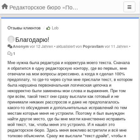
Редакторское бюро «По правилам»
Отзывы клиентов
Lob
Благодарю!
Anonym
vor 12 Jahren
•
aktualisiert von
Popravilam
vor 11 Jahren
•
1
Мне нужна была редактура и корректура моего текста. Сначала
я обратился в одну редакторскую контору, где во первых, мне
отвечали на мои вопросы агрессивно, а когда я сделал 100%
предоплату, то где-то через сутки мне прислали текст, в котором
была нарушена первоначальная логическая цепочка и
некорректно были заменены мои слова и выражения. При том
при всём, такой текст они сразу выслали как готовый и не
принимали никаких расспросов и даже не предполагалось
какого-то обсуждения и допольнительных исправлений по тем
местам которые меня не устроили. Поэтому я был вынужден
найти другое место, где бы мне могли качественно исправить
мой текст, так, чтобы меня это устроило. И я нашёл это
редакторское бюро. Здесь меня вежливо встретили и всё мне
толково объяснили. Сразу же выслали "текст-драйв", чтобы я