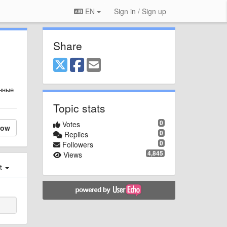
EN
Sign in / Sign up
Share
енные
Topic stats
0
Votes
low
0
Replies
0
Followers
4,845
Views
st