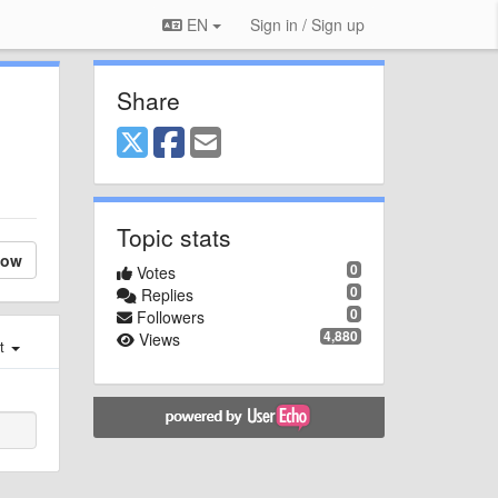
EN
Sign in / Sign up
Share
Topic stats
low
0
Votes
0
Replies
0
Followers
4,880
Views
st