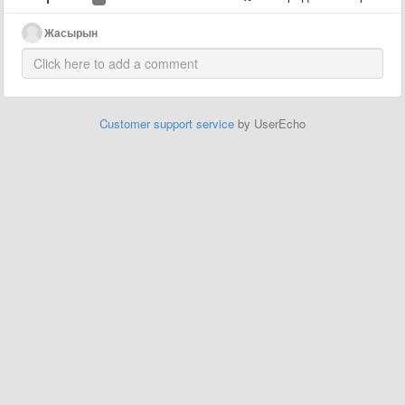
Жасырын
Customer support service
by UserEcho