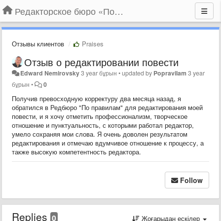
Редакторское бюро «По правилам»
Отзывы клиентов
Praises
Отзыв о редактировании повести
Edward Nemirovsky
3 year бұрын
•
updated by
Popravilam
3 year
бұрын
•
0
Получив превосходную корректуру два месяца назад, я
обратился в Редбюро "По правилам" для редактирования моей
повести, и я хочу отметить профессионализм, творческое
отношение и пунктуальность, с которыми работал редактор,
умело сохраняя мои слова. Я очень доволен результатом
редактирования и отмечаю вдумчивое отношение к процессу, а
также высокую компетентность редактора.
Follow
Replies
0
Жоғарыдан ескілер