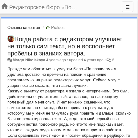
Редакторское бюро «По правилам»
Отзывы клиентов
Praises
Когда работа с редактором улучшает
не только сам текст, но и восполняет
пробелы в знаниях автора.
Margo Nikolskaya
4 years ago
•
updated
4 years ago
•
2
Прежде чем обратиться к услугам бюро «По правилам» я
уделила достаточно времени на поиски и сравнение
предлагаемых на рынке редакторских услуг. Сейчас могу с
уверенностью сказать, что нашла лучших.
Каждую вычитку от редактора я ждала с нетерпением. Это был,
действительно, увлекательный, а главное, по-настоящему
полезный для меня опыт. И нет никаких сомнений, что
самостоятельно я никогда бы не пришла к результату, к
которому бы у меня не тянулась рука править и дальше, сколько
бы я не редактировала текст. А, и да, это мой первый опыт
сотрудничества подобного рода, но что-то мне подсказывает,
что не с каждым редактором столь легко и приятно работать.
Если сравнивать текст «до» и «после» обращения в редбюро, то