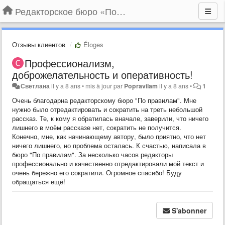
Редакторское бюро «По правилам»
Отзывы клиентов
Éloges
Профессионализм,
доброжелательность и оперативность!
Светлана
il y a 8 ans
•
mis à jour par
Popravilam
il y a 8 ans
•
1
Очень благодарна редакторскому бюро "По правилам". Мне
нужно было отредактировать и сократить на треть небольшой
рассказ. Те, к кому я обратилась вначале, заверили, что ничего
лишнего в моём рассказе нет, сократить не получится.
Конечно, мне, как начинающему автору, было приятно, что нет
ничего лишнего, но проблема осталась. К счастью, написала в
бюро "По правилам". За несколько часов редакторы
профессионально и качественно отредактировали мой текст и
очень бережно его сократили. Огромное спасибо! Буду
обращаться ещё!
S'abonner