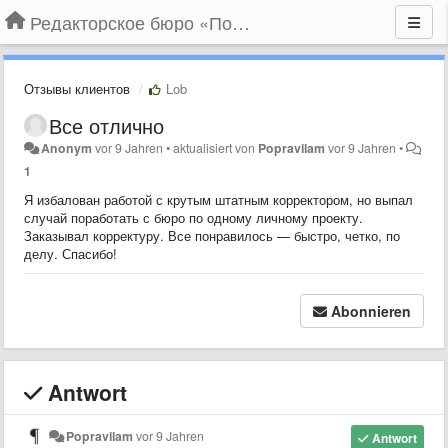
Редакторское бюро «По правилам»
Отзывы клиентов
Lob
Все отлично
Anonym
vor 9 Jahren
•
aktualisiert von
Popravilam
vor 9 Jahren
•
1
Я избалован работой с крутым штатным корректором, но выпал
случай поработать с бюро по одному личному проекту.
Заказывал корректуру. Все понравилось — быстро, четко, по
делу. Спасибо!
Abonnieren
Antwort
Popravilam
vor 9 Jahren
Antwort